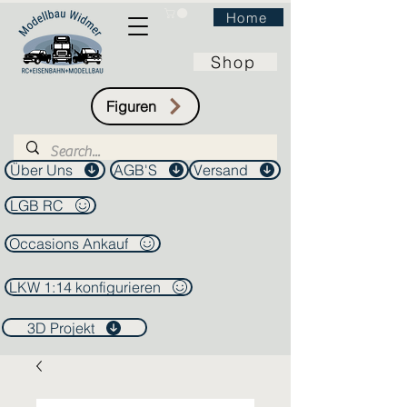
Home
Shop
Figuren
Über Uns
AGB'S
Versand
LGB RC
Occasions Ankauf
LKW 1:14 konfigurieren
3D Projekt