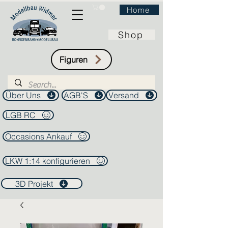
Home
Shop
Figuren
Über Uns
AGB'S
Versand
LGB RC
Occasions Ankauf
LKW 1:14 konfigurieren
3D Projekt