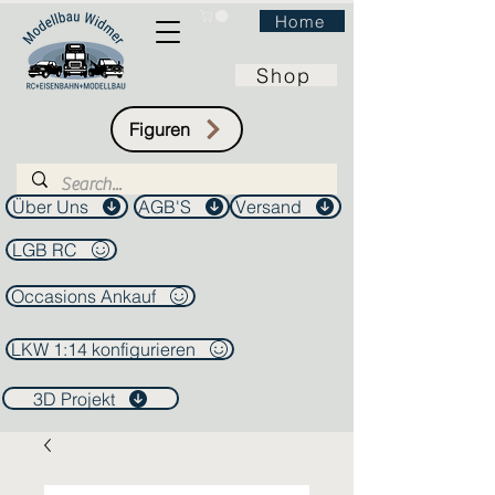
Home
Shop
Figuren
Über Uns
AGB'S
Versand
LGB RC
Occasions Ankauf
LKW 1:14 konfigurieren
3D Projekt